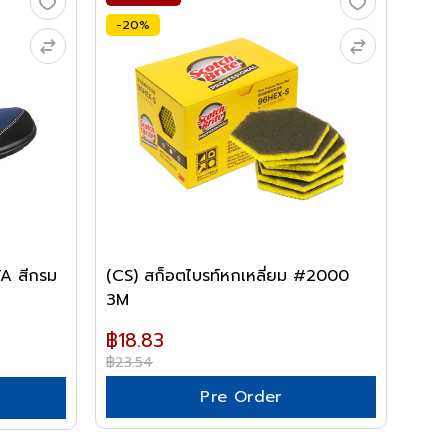
-20%
A สีกรม
(CS) สก็อตไบรท์หกเหลี่ยม #2000
3M
฿18.83
฿23.54
Pre Order