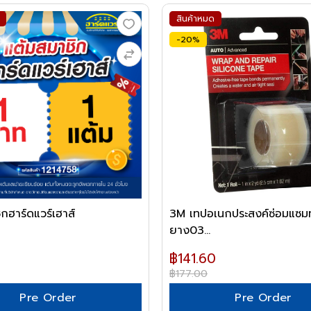
สินค้าหมด
-20%
กฮาร์ดแวร์เฮาส์
3M เทปอเนกประสงค์ซ่อมแซม
ยาง03...
฿141.60
฿177.00
Pre Order
Pre Order