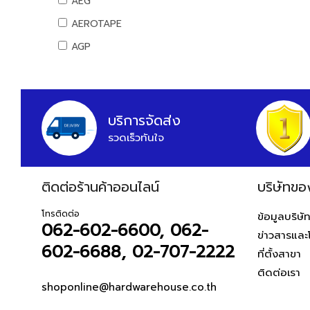
AEG
สันทนาการ
AEROTAPE
อุปกรณ์กีฬา
AGP
เกมส์สันทนาการ
AIFA
อุปกรณ์พนักงาน
AK
หนังสือ
ALIBABA
บริการจัดส่ง
รวดเร็วทันใจ
ALPHA
ALTEGO
ติดต่อร้านค้าออนไลน์
AMAZON
บริษัทขอ
AMERICAN STD
โทรติดต่อ
ข้อมูลบริษั
062-602-6600, 062-
AMPRO
ข่าวสารและ
602-6688, 02-707-2222
AMWELD
ที่ตั้งสาขา
ติดต่อเรา
ANA
shoponline@hardwarehouse.co.th
APACE