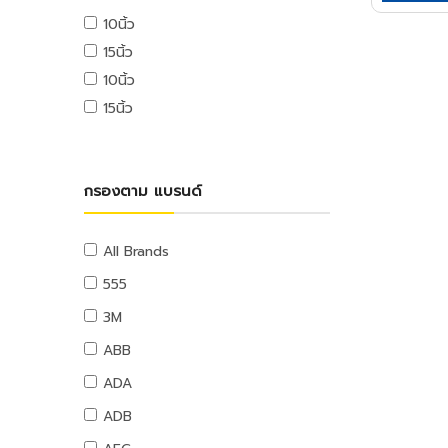
USB ไดรฟ์
10นิ้ว
อุปกรณ์ระบบดับเพลิง
เมมโมรี่การ์ด
15นิ้ว
แผ่นซีดีและดีวีดี
สายยางน้ำ
10นิ้ว
อุปกรณ์โทรศัพท์และแทบเล็ท
สายยางน้ำ
15นิ้ว
หูฟังและลำโพง
อุปกรณ์สายยาง
สายต่อพ่วงคอมพิวเตอร์
อุปกรณ์แขวนท่อ
อุปกรณ์เน็ตเวิร์ค
อุปกรณ์แขวนท่อ
กรองตาม แบรนด์
อุปกรณ์การนำเสนอ
กระดานและอุปกรณ์
อุปกรณ์เสียงและภาพ
All Brands
เฟอร์นิเจอร์สำนักงาน
555
โต๊ะทำงาน
3M
เก้าอี้ทำงาน
ABB
โต๊ะทั่วไป
ADA
เก้าอี้ทั่วไป
ADB
ตู้เอกสาร
ตู้เก็บของ