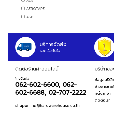
AEG
สันทนาการ
AEROTAPE
อุปกรณ์กีฬา
AGP
เกมส์สันทนาการ
AIFA
อุปกรณ์พนักงาน
AK
หนังสือ
ALIBABA
บริการจัดส่ง
รวดเร็วทันใจ
ALPHA
ALTEGO
ติดต่อร้านค้าออนไลน์
AMAZON
บริษัทขอ
AMERICAN STD
โทรติดต่อ
ข้อมูลบริษั
062-602-6600, 062-
AMPRO
ข่าวสารและ
602-6688, 02-707-2222
AMWELD
ที่ตั้งสาขา
ติดต่อเรา
ANA
shoponline@hardwarehouse.co.th
APACE