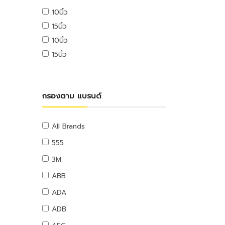
USB ไดรฟ์
10นิ้ว
อุปกรณ์ระบบดับเพลิง
เมมโมรี่การ์ด
15นิ้ว
แผ่นซีดีและดีวีดี
สายยางน้ำ
10นิ้ว
อุปกรณ์โทรศัพท์และแทบเล็ท
สายยางน้ำ
15นิ้ว
หูฟังและลำโพง
อุปกรณ์สายยาง
สายต่อพ่วงคอมพิวเตอร์
อุปกรณ์แขวนท่อ
อุปกรณ์เน็ตเวิร์ค
อุปกรณ์แขวนท่อ
กรองตาม แบรนด์
อุปกรณ์การนำเสนอ
กระดานและอุปกรณ์
อุปกรณ์เสียงและภาพ
All Brands
เฟอร์นิเจอร์สำนักงาน
555
โต๊ะทำงาน
3M
เก้าอี้ทำงาน
ABB
โต๊ะทั่วไป
ADA
เก้าอี้ทั่วไป
ADB
ตู้เอกสาร
ตู้เก็บของ