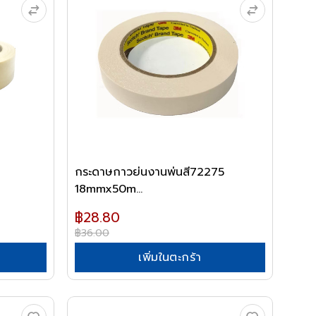
กระดาษกาวย่นงานพ่นสี72275
18mmx50m...
฿28.80
฿36.00
เพิ่มในตะกร้า