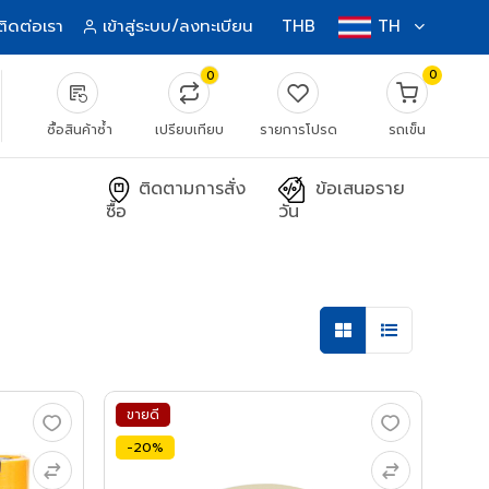
ติดต่อเรา
เข้าสู่ระบบ/ลงทะเบียน
THB
TH
0
0
source_notes
ซื้อสินค้าซ้ำ
เปรียบเทียบ
รายการโปรด
รถเข็น
ติดตามการสั่ง
ข้อเสนอราย
ซื้อ
วัน
ขายดี
-20%