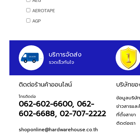
AEG
น้ำยาเอนกประสงค์
ท่อ PB
สันทนาการ
อุปกรณ์แคมปิ้ง
AEROTAPE
แม่สี
อุปกรณ์ PB
อุปกรณ์กีฬา
แคมป์ปิ้ง/เครื่องใช้ไฟฟ้า
AGP
แม่สีนิปปอน
ท่อและอุปกรณ์ UPVC
เกมส์สันทนาการ
อุปกรณ์สวน
แม่สีทีโอเอ
AIFA
ท่อ UPVC
อุปกรณ์พนักงาน
งานสวน
แม่สีเบเยอร์
อุปกรณ์ UPVC
AK
หนังสือ
แม่สีโจตัน
ท่อปะปาและเหล็กอุปกรณ์
ALIBABA
บริการจัดส่ง
แม่สีเดลต้า
ท่อสตรีมดำ
รวดเร็วทันใจ
ALPHA
แม่สีไอซีไอ
ท่อประปาเหล็ก
ALTEGO
ค่าแม่สี PAMMASTIC
ท่อสแตนเลส
ค่าแม่สี JBP
ติดต่อร้านค้าออนไลน์
AMAZON
บริษัทขอ
อุปกรณ์สตรีมดำ
AMERICAN STD
อุปกรณ์ประปาเหล็ก
โทรติดต่อ
ข้อมูลบริษั
062-602-6600, 062-
อุปกรณ์สแตนเลส
AMPRO
ข่าวสารและ
อุปกรณ์ทองเหลือง
602-6688, 02-707-2222
AMWELD
ที่ตั้งสาขา
อุปกรณ์ระบบดับเพลิง
ติดต่อเรา
ANA
สายยางน้ำ
shoponline@hardwarehouse.co.th
APACE
สายยางน้ำ