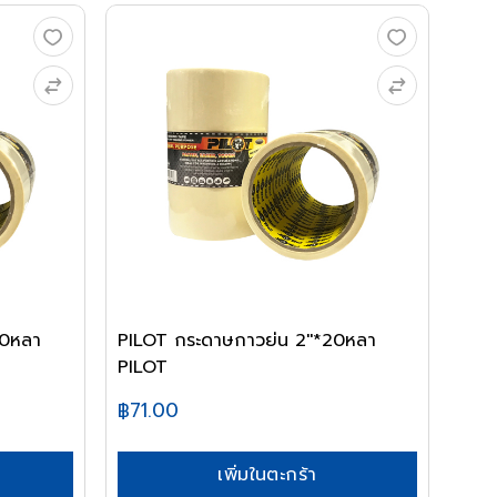
20หลา
PILOT กระดาษกาวย่น 2''*20หลา
PILOT
฿71.00
เพิ่มในตะกร้า