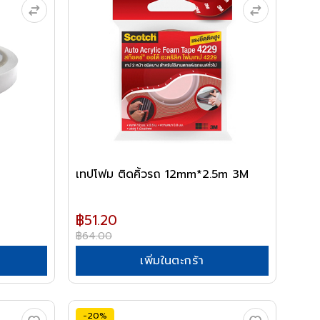
เทปโฟม ติดคิ้วรถ 12mm*2.5m 3M
฿51.20
฿64.00
เพิ่มในตะกร้า
-20%