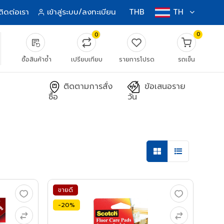
ติดต่อเรา
เข้าสู่ระบบ/ลงทะเบียน
THB
TH
0
0
source_notes
ซื้อสินค้าซ้ำ
เปรียบเทียบ
รายการโปรด
รถเข็น
ติดตามการสั่ง
ข้อเสนอราย
ซื้อ
วัน
ขายดี
-20%