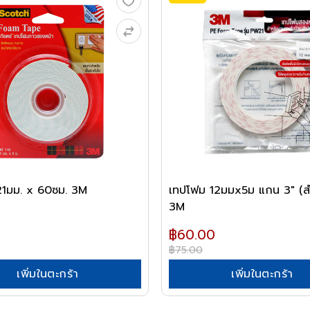
21มม. x 60ซม. 3M
เทปโฟม 12มมx5ม แกน 3" (ส
3M
฿60.00
฿75.00
เพิ่มในตะกร้า
เพิ่มในตะกร้า