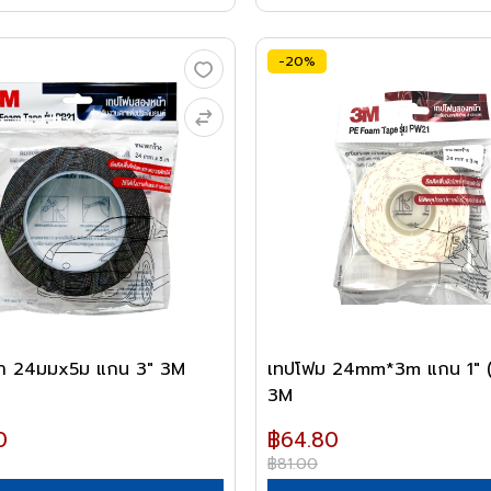
-20%
ำ 24มมx5ม แกน 3" 3M
เทปโฟม 24mm*3m แกน 1" 
3M
0
฿64.80
฿81.00