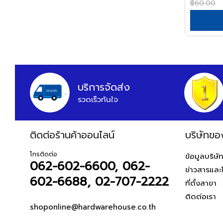
฿60.00
APEX
อุปกรณ์สายยาง
ARCTECH
อุปกรณ์แขวนท่อ
อุปกรณ์แขวนท่อ
ARGO=
ARROW
HWH
บริการจัดส่ง
ASADA
รวดเร็วทันใจ
ASAHI
ASIAN FIRST
ติดต่อร้านค้าออนไลน์
บริษัทขอ
ATARI
โทรติดต่อ
ATOLI
ข้อมูลบริษั
062-602-6600, 062-
ข่าวสารและ
AUSCO
602-6688, 02-707-2222
ที่ตั้งสาขา
AUSTEC
ติดต่อเรา
AZUMA
shoponline@hardwarehouse.co.th
B&D