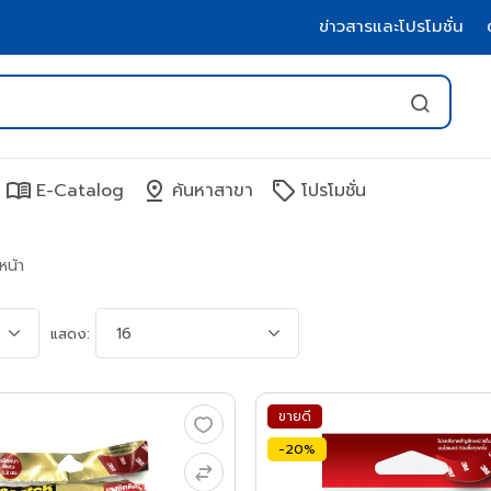
ข่าวสารและโปรโมชั่น
menu_book
pin_drop
sell
E-Catalog
ค้นหาสาขา
โปรโมชั่น
น้า
แสดง:
ขายดี
-20%