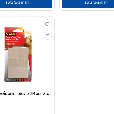
เพิ่มในตะกร้า
เพิ่มในตะกร้า
ลี่ยมมีกาวในตัว 34มม. สีเบ...