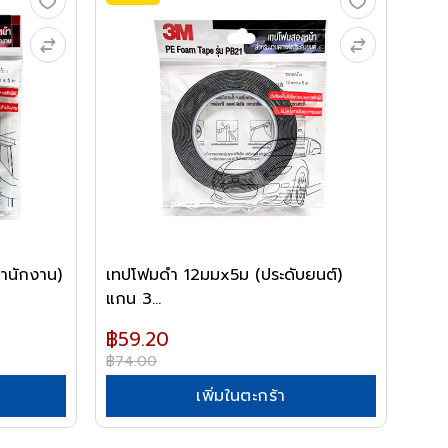
ำนักงาน)
เทปโฟมดำ 12มมx5ม (ประดับยนต์)
แกน 3...
฿59.20
฿74.00
เพิ่มในตะกร้า