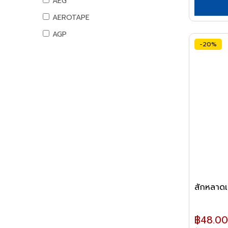
AEG
น้ำยาเอนกประสงค์
ท่อ PB
สันทนาการ
อุปกรณ์แคมปิ้ง
AEROTAPE
แม่สี
อุปกรณ์ PB
อุปกรณ์กีฬา
แคมป์ปิ้ง/เครื่องใช้ไฟฟ้า
AGP
แม่สีนิปปอน
ท่อและอุปกรณ์ UPVC
เกมส์สันทนาการ
อุปกรณ์สวน
-20%
แม่สีทีโอเอ
AIFA
ท่อ UPVC
อุปกรณ์พนักงาน
งานสวน
แม่สีเบเยอร์
อุปกรณ์ UPVC
AK
หนังสือ
แม่สีโจตัน
ท่อปะปาและเหล็กอุปกรณ์
ALIBABA
แม่สีเดลต้า
ท่อสตรีมดำ
ALPHA
แม่สีไอซีไอ
ท่อประปาเหล็ก
ALTEGO
ค่าแม่สี PAMMASTIC
ท่อสแตนเลส
ค่าแม่สี JBP
AMAZON
อุปกรณ์สตรีมดำ
AMERICAN STD
อุปกรณ์ประปาเหล็ก
อุปกรณ์สแตนเลส
AMPRO
อุปกรณ์ทองเหลือง
AMWELD
สักหลาดเห
อุปกรณ์ระบบดับเพลิง
ANA
สายยางน้ำ
฿48.00
APACE
สายยางน้ำ