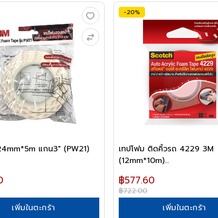
-20%
24mm*5m แกน3" (PW21)
เทปโฟม ติดคิ้วรถ 4229 3M
(12mm*10m)...
0
฿577.60
฿722.00
เพิ่มในตะกร้า
เพิ่มในตะกร้า