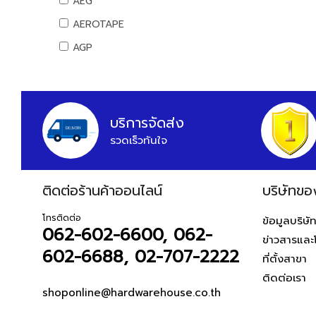
AEG
น้ำยาเอนกประสงค์
ท่อ PB
สันทนาการ
อุปกรณ์แคมปิ้ง
AEROTAPE
แม่สี
อุปกรณ์ PB
อุปกรณ์กีฬา
แคมป์ปิ้ง/เครื่องใช้ไฟฟ้า
AGP
แม่สีนิปปอน
ท่อและอุปกรณ์ UPVC
เกมส์สันทนาการ
อุปกรณ์สวน
แม่สีทีโอเอ
AIFA
ท่อ UPVC
อุปกรณ์พนักงาน
งานสวน
แม่สีเบเยอร์
อุปกรณ์ UPVC
AK
หนังสือ
แม่สีโจตัน
ท่อปะปาและเหล็กอุปกรณ์
ALIBABA
บริการจัดส่ง
แม่สีเดลต้า
ท่อสตรีมดำ
รวดเร็วทันใจ
ALPHA
แม่สีไอซีไอ
ท่อประปาเหล็ก
ALTEGO
ค่าแม่สี PAMMASTIC
ท่อสแตนเลส
ค่าแม่สี JBP
ติดต่อร้านค้าออนไลน์
AMAZON
บริษัทขอ
อุปกรณ์สตรีมดำ
AMERICAN STD
อุปกรณ์ประปาเหล็ก
โทรติดต่อ
ข้อมูลบริษั
062-602-6600, 062-
อุปกรณ์สแตนเลส
AMPRO
ข่าวสารและ
อุปกรณ์ทองเหลือง
602-6688, 02-707-2222
AMWELD
ที่ตั้งสาขา
อุปกรณ์ระบบดับเพลิง
ติดต่อเรา
ANA
สายยางน้ำ
shoponline@hardwarehouse.co.th
APACE
สายยางน้ำ