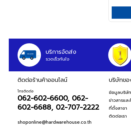
APEX
ARCTECH
ARGO=
ARROW
HWH
บริการจัดส่ง
ASADA
รวดเร็วทันใจ
ASAHI
ASIAN FIRST
ติดต่อร้านค้าออนไลน์
บริษัทขอ
ATARI
ATOLI
โทรติดต่อ
ข้อมูลบริษั
062-602-6600, 062-
ข่าวสารและ
AUSCO
602-6688, 02-707-2222
ที่ตั้งสาขา
AUSTEC
ติดต่อเรา
AZUMA
shoponline@hardwarehouse.co.th
B&D