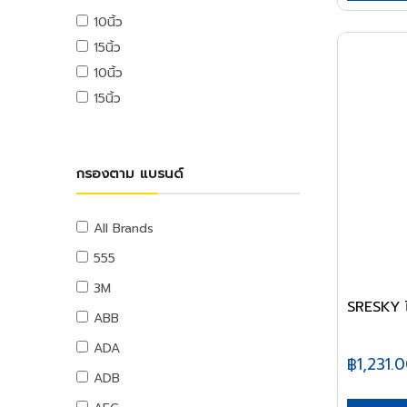
เครื่องพิมพ์และเครื่องสแกนเอกสาร
อุปกรณ์สวน
แม่สีทีโอเอ
10นิ้ว
ท่อ UPVC
เครื่องโทรศัพท์และเครื่องโทรสาร
งานสวน
แม่สีเบเยอร์
15นิ้ว
อุปกรณ์ UPVC
เครื่องสำรองไฟ
แม่สีโจตัน
10นิ้ว
เครื่องย่อยกระดาษ
ท่อปะปาและเหล็กอุปกรณ์
แม่สีเดลต้า
15นิ้ว
นาฬิกาและเครื่องตอกบัตร
ท่อสตรีมดำ
แม่สีไอซีไอ
อุปกรณ์งานเคลือบบัตร
ท่อประปาเหล็ก
ค่าแม่สี PAMMASTIC
ท่อสแตนเลส
อุปกรณ์สำนักงานไอที
ค่าแม่สี JBP
กรองตาม แบรนด์
อุปกรณ์สตรีมดำ
เมาส์และคีย์บอร์ด
อุปกรณ์ประปาเหล็ก
อุปกรณ์เก็บข้อมูล
อุปกรณ์สแตนเลส
อุปกรณ์ไร้สาย
All Brands
อุปกรณ์ทองเหลือง
USB ไดรฟ์
555
อุปกรณ์ระบบดับเพลิง
เมมโมรี่การ์ด
3M
แผ่นซีดีและดีวีดี
สายยางน้ำ
SRESKY 
ABB
อุปกรณ์โทรศัพท์และแทบเล็ท
สายยางน้ำ
ADA
หูฟังและลำโพง
อุปกรณ์สายยาง
฿1,231.
สายต่อพ่วงคอมพิวเตอร์
ADB
อุปกรณ์แขวนท่อ
อุปกรณ์เน็ตเวิร์ค
อุปกรณ์แขวนท่อ