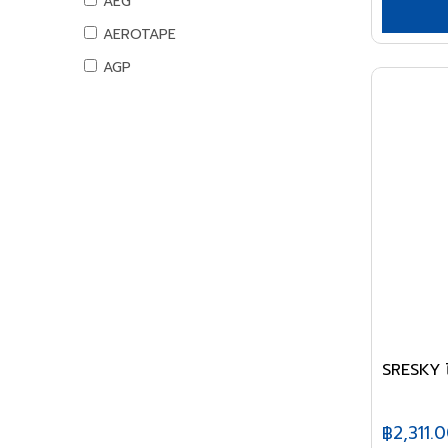
AEG
อุปกรณ์การนำเสนอ
AEROTAPE
กระดานและอุปกรณ์
AGP
อุปกรณ์เสียงและภาพ
AIFA
เฟอร์นิเจอร์สำนักงาน
AK
โต๊ะทำงาน
เก้าอี้ทำงาน
ALIBABA
โต๊ะทั่วไป
ALPHA
เก้าอี้ทั่วไป
ALTEGO
ตู้เอกสาร
AMAZON
ตู้เก็บของ
AMERICAN STD
สันทนาการ
อุปกรณ์กีฬา
AMPRO
เกมส์สันทนาการ
AMWELD
SRESKY ไ
อุปกรณ์พนักงาน
ANA
หนังสือ
฿2,311.
APACE