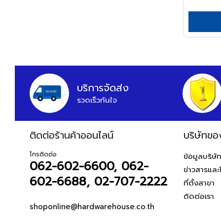
หูฟังและลำโพง
APEX
อุปกรณ์สายยาง
สายต่อพ่วงคอมพิวเตอร์
ARCTECH
อุปกรณ์แขวนท่อ
อุปกรณ์เน็ตเวิร์ค
อุปกรณ์แขวนท่อ
ARGO=
อุปกรณ์การนำเสนอ
ARROW
กระดานและอุปกรณ์
HWH
อุปกรณ์เสียงและภาพ
บริการจัดส่ง
ASADA
เฟอร์นิเจอร์สำนักงาน
รวดเร็วทันใจ
ASAHI
โต๊ะทำงาน
เก้าอี้ทำงาน
ASIAN FIRST
โต๊ะทั่วไป
ติดต่อร้านค้าออนไลน์
บริษัทขอ
ATARI
เก้าอี้ทั่วไป
ATOLI
โทรติดต่อ
ข้อมูลบริษั
ตู้เอกสาร
062-602-6600, 062-
ข่าวสารและ
AUSCO
ตู้เก็บของ
602-6688, 02-707-2222
ที่ตั้งสาขา
AUSTEC
สันทนาการ
ติดต่อเรา
อุปกรณ์กีฬา
AZUMA
shoponline@hardwarehouse.co.th
เกมส์สันทนาการ
B&D