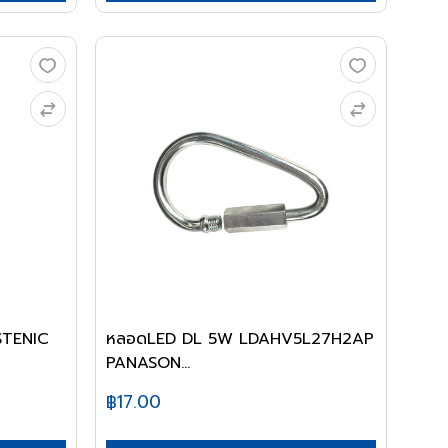
ASTENIC
หลอดLED DL 5W LDAHV5L27H2AP
PANASON...
฿17.00