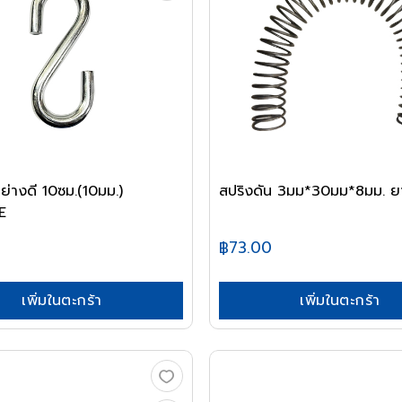
ย่างดี 10ซม.(10มม.)
สปริงดัน 3มม*30มม*8มม. ย
E
฿73.00
เพิ่มในตะกร้า
เพิ่มในตะกร้า