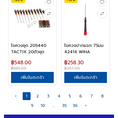
-20%
-10%
ไขควงชุด 205440
ไขควงปากแฉก 75มม
TACTIX 20ตัวชุด
42414 WIHA
฿548.00
฿258.30
฿685.00
฿287.00
เพิ่มในตะกร้า
เพิ่มในตะกร้า
‹
1
2
3
4
5
6
7
8
9
10
...
35
36
›