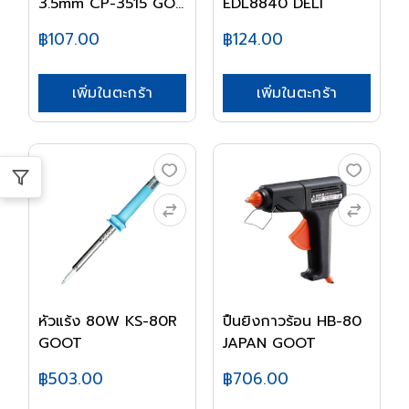
3.5mm CP-3515 GO...
EDL8840 DELI
฿107.00
฿124.00
เพิ่มในตะกร้า
เพิ่มในตะกร้า
หัวแร้ง 80W KS-80R
ปืนยิงกาวร้อน HB-80
GOOT
JAPAN GOOT
฿503.00
฿706.00