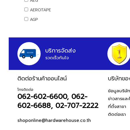
AEG
น้ำยาเอนกประสงค์
ท่อ PB
อุปกรณ์มาร์ค
ลูกล้อเหล็ก
คอมพิวเตอร์สำนักงาน
อุปกรณ์แคมปิ้ง
AEROTAPE
แม่สี
อุปกรณ์ PB
เครื่องมือและอุปกรณ์การจัดเก็บ
ลูกล้อยาง
คอมพิวเตอร์พกพา
แคมป์ปิ้ง/เครื่องใช้ไฟฟ้า
AGP
แม่สีนิปปอน
ท่อและอุปกรณ์ UPVC
ชุดเครื่องมือ
ลูกล้อเฟอร์นิเจอร์
เครื่องพิมพ์และเครื่องสแกนเอกสาร
อุปกรณ์สวน
แม่สีทีโอเอ
AIFA
ท่อ UPVC
กล่องเครื่องมือพลาสติก
ล้อรถเข็น
เครื่องโทรศัพท์และเครื่องโทรสาร
งานสวน
แม่สีเบเยอร์
อุปกรณ์ UPVC
AK
กล่องเครื่องมือเหล็ก
ขาปรับระดับและอุปกรณ์
เครื่องสำรองไฟ
แม่สีโจตัน
รถเข็นเครื่องมือ
เครื่องย่อยกระดาษ
ท่อปะปาและเหล็กอุปกรณ์
ALIBABA
บริการจัดส่ง
แม่สีเดลต้า
กระเป๋าเครื่องมือ
นาฬิกาและเครื่องตอกบัตร
ท่อสตรีมดำ
รวดเร็วทันใจ
ALPHA
แม่สีไอซีไอ
อุปกรณ์งานเคลือบบัตร
ท่อประปาเหล็ก
อุปกรณ์ป้องกัน
ALTEGO
ค่าแม่สี PAMMASTIC
ท่อสแตนเลส
อุปกรณ์สำนักงานไอที
อุปกรณ์ป้องกัน
ค่าแม่สี JBP
ติดต่อร้านค้าออนไลน์
AMAZON
บริษัทขอ
อุปกรณ์สตรีมดำ
เมาส์และคีย์บอร์ด
AMERICAN STD
อุปกรณ์ประปาเหล็ก
อุปกรณ์เก็บข้อมูล
โทรติดต่อ
ข้อมูลบริษั
062-602-6600, 062-
อุปกรณ์สแตนเลส
อุปกรณ์ไร้สาย
AMPRO
ข่าวสารและ
อุปกรณ์ทองเหลือง
USB ไดรฟ์
602-6688, 02-707-2222
AMWELD
ที่ตั้งสาขา
อุปกรณ์ระบบดับเพลิง
เมมโมรี่การ์ด
ติดต่อเรา
ANA
แผ่นซีดีและดีวีดี
สายยางน้ำ
shoponline@hardwarehouse.co.th
APACE
อุปกรณ์โทรศัพท์และแทบเล็ท
สายยางน้ำ