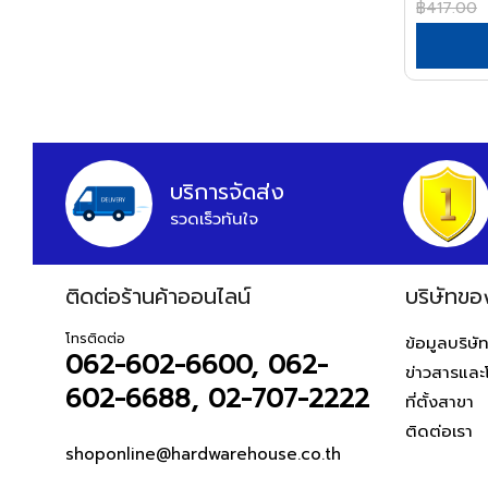
฿417.00
หูฟังและลำโพง
APEX
อุปกรณ์สายยาง
สายต่อพ่วงคอมพิวเตอร์
ARCTECH
อุปกรณ์แขวนท่อ
อุปกรณ์เน็ตเวิร์ค
อุปกรณ์แขวนท่อ
ARGO=
อุปกรณ์การนำเสนอ
ARROW
กระดานและอุปกรณ์
HWH
อุปกรณ์เสียงและภาพ
บริการจัดส่ง
ASADA
เฟอร์นิเจอร์สำนักงาน
รวดเร็วทันใจ
ASAHI
โต๊ะทำงาน
เก้าอี้ทำงาน
ASIAN FIRST
ติดต่อร้านค้าออนไลน์
บริษัทขอ
โต๊ะทั่วไป
ATARI
เก้าอี้ทั่วไป
โทรติดต่อ
ATOLI
ข้อมูลบริษั
ตู้เอกสาร
062-602-6600, 062-
ข่าวสารและ
AUSCO
ตู้เก็บของ
602-6688, 02-707-2222
ที่ตั้งสาขา
AUSTEC
สันทนาการ
ติดต่อเรา
อุปกรณ์กีฬา
AZUMA
shoponline@hardwarehouse.co.th
เกมส์สันทนาการ
B&D