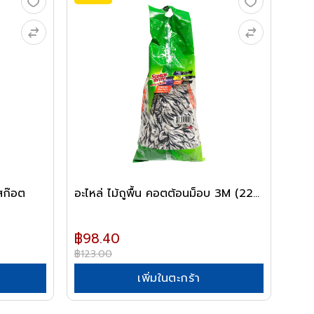
สก๊อต
อะไหล่ ไม้ถูพื้น คอตต้อนม็อบ 3M (22...
฿98.40
฿123.00
เพิ่มในตะกร้า