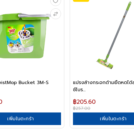
TwistMop Bucket 3M-S
แปรงล้างกระจกด้ามยืดหดได้
ช์ไบร...
0
฿205.60
฿257.00
เพิ่มในตะกร้า
เพิ่มในตะกร้า