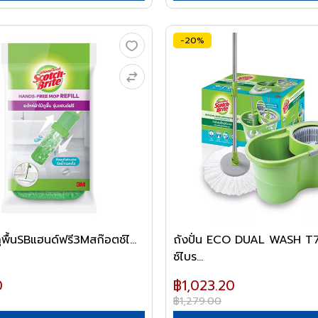
-20%
ถูพื้นSBแฮนด์ฟรี3Mสก๊อตช์ไ...
ถังปั่น ECO DUAL WASH T7
ซ์ไบร...
0
฿1,023.20
฿1,279.00