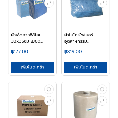
ผ้าเช็ดกาวซิลิโคน
ผ้าไมโครไฟเบอร์
33x35ซม BJ60
อุตสาหกรรม
6825...
40x40ซม...
฿177.00
฿819.00
เพิ่มในตะกร้า
เพิ่มในตะกร้า