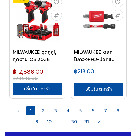
MILWAUKEE ชุดคู่หูบู๊
MILWAUKEE ดอก
ทุกงาน Q3.2026
ไขควงPH2+ปอกแม่
เหล็ก 4...
฿12,888.00
฿218.00
฿20,540.00
เพิ่มในตะกร้า
เพิ่มในตะกร้า
‹
1
2
3
4
5
6
7
8
9
10
...
30
31
›