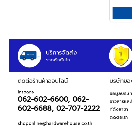
APEX
ARCTECH
ARGO=
ARROW
HWH
บริการจัดส่ง
ASADA
รวดเร็วทันใจ
ASAHI
ASIAN FIRST
ติดต่อร้านค้าออนไลน์
บริษัทขอ
ATARI
ATOLI
โทรติดต่อ
ข้อมูลบริษั
062-602-6600, 062-
ข่าวสารและ
AUSCO
602-6688, 02-707-2222
ที่ตั้งสาขา
AUSTEC
ติดต่อเรา
AZUMA
shoponline@hardwarehouse.co.th
B&D