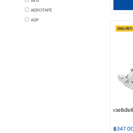
AEG
สันทนาการ
AEROTAPE
อุปกรณ์กีฬา
AGP
เกมส์สันทนาการ
AIFA
อุปกรณ์พนักงาน
AK
หนังสือ
ALIBABA
ALPHA
ALTEGO
AMAZON
AMERICAN STD
AMPRO
AMWELD
เวอร์เนี
ANA
APACE
฿347.0