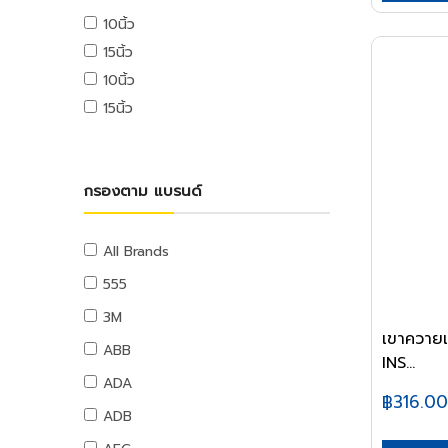
USB ไดรฟ์
10นิ้ว
อุปกรณ์ระบบดับเพลิง
เมมโมรี่การ์ด
15นิ้ว
แผ่นซีดีและดีวีดี
สายยางน้ำ
10นิ้ว
อุปกรณ์โทรศัพท์และแทบเล็ท
สายยางน้ำ
15นิ้ว
หูฟังและลำโพง
อุปกรณ์สายยาง
สายต่อพ่วงคอมพิวเตอร์
อุปกรณ์แขวนท่อ
อุปกรณ์เน็ตเวิร์ค
อุปกรณ์แขวนท่อ
กรองตาม แบรนด์
อุปกรณ์การนำเสนอ
กระดานและอุปกรณ์
อุปกรณ์เสียงและภาพ
All Brands
เฟอร์นิเจอร์สำนักงาน
555
โต๊ะทำงาน
3M
เก้าอี้ทำงาน
เขาควายเ
ABB
INS...
โต๊ะทั่วไป
ADA
เก้าอี้ทั่วไป
฿316.00
ADB
ตู้เอกสาร
ตู้เก็บของ